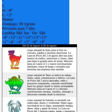
°
C
H:
+
8°
L:
+
2°
Plottier
Domingo, 09 Agosto
Previsión para 7 días
Lun
Mar
Mié
Jue
Vie
Sáb
+
8°
+
12°
+
11°
+
13°
+
13°
+
15°
+
1°
+
4°
+
4°
+
5°
+
8°
+
9°